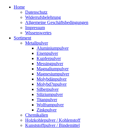
Zum
Home
Inhalt
Datenschutz
springen
Widerrufsbelehrung
Allgemeine Geschäftsbedingungen
Impressum
Wissenswertes
Sortiment
Metallpulver
Aluminiumpulver
Eisenpulver
Kupferpulver
Messingpulver
Magnaliumpulver
Magnesiumpulver
Molybdänpulver
Molybd?npulver
Silberpulver
Siliziumpulver
Titanpulver
Wolframpulver
Zinkpulver
Chemikalien
Holzkohlepulver / Kohlenstoff
Kunststoffpulver / Bindemittel