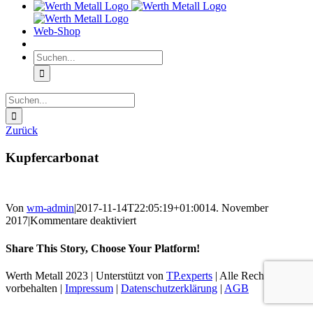
Web-Shop
Suche
nach:
Suche
nach:
Zurück
Kupfercarbonat
Von
wm-admin
|
2017-11-14T22:05:19+01:00
14. November
für
2017
|
Kommentare deaktiviert
Kupfercarbonat
Share This Story, Choose Your Platform!
Facebook
Twitter
LinkedIn
Reddit
WhatsApp
Tumblr
Pinterest
Vk
Xing
E-
Werth Metall 2023 | Unterstützt von
TP.experts
| Alle Rechte
Mail
vorbehalten |
Impressum
|
Datenschutzerklärung
|
AGB
Facebook
Twitter
Nach
oben