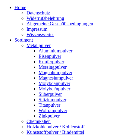
Zum
Home
Inhalt
Datenschutz
springen
Widerrufsbelehrung
Allgemeine Geschäftsbedingungen
Impressum
Wissenswertes
Sortiment
Metallpulver
Aluminiumpulver
Eisenpulver
Kupferpulver
Messingpulver
Magnaliumpulver
Magnesiumpulver
Molybdänpulver
Molybd?npulver
Silberpulver
Siliziumpulver
Titanpulver
Wolframpulver
Zinkpulver
Chemikalien
Holzkohlepulver / Kohlenstoff
Kunststoffpulver / Bindemittel