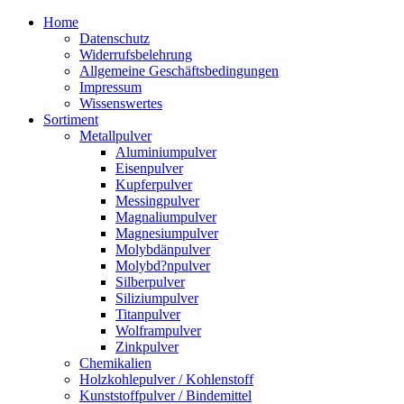
Zum
Home
Inhalt
Datenschutz
springen
Widerrufsbelehrung
Allgemeine Geschäftsbedingungen
Impressum
Wissenswertes
Sortiment
Metallpulver
Aluminiumpulver
Eisenpulver
Kupferpulver
Messingpulver
Magnaliumpulver
Magnesiumpulver
Molybdänpulver
Molybd?npulver
Silberpulver
Siliziumpulver
Titanpulver
Wolframpulver
Zinkpulver
Chemikalien
Holzkohlepulver / Kohlenstoff
Kunststoffpulver / Bindemittel