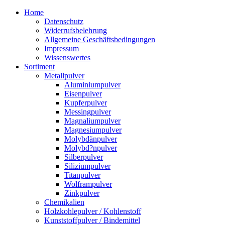
Zum
Home
Inhalt
Datenschutz
springen
Widerrufsbelehrung
Allgemeine Geschäftsbedingungen
Impressum
Wissenswertes
Sortiment
Metallpulver
Aluminiumpulver
Eisenpulver
Kupferpulver
Messingpulver
Magnaliumpulver
Magnesiumpulver
Molybdänpulver
Molybd?npulver
Silberpulver
Siliziumpulver
Titanpulver
Wolframpulver
Zinkpulver
Chemikalien
Holzkohlepulver / Kohlenstoff
Kunststoffpulver / Bindemittel