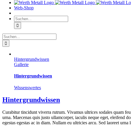
Web-Shop
Suche
nach:
Suche
nach:
Hintergrundwissen
Gallerie
Hintergrundwissen
Wissenswertes
Hintergrundwissen
Curabitur tincidunt viverra rutrum. Vivamus ultrices sodales quam feug
urna. Maecenas quis justo ullamcorper, iaculis neque eget, eleifend dolo
egestas egestas ac in diam. Nullam eu ultricies arcu. Sed laoreet urna lec