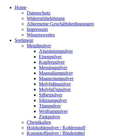
Zum
Home
Inhalt
Datenschutz
springen
Widerrufsbelehrung
Allgemeine Geschäftsbedingungen
Impressum
Wissenswertes
Sortiment
Metallpulver
Aluminiumpulver
Eisenpulver
Kupferpulver
Messingpulver
Magnaliumpulver
Magnesiumpulver
Molybdänpulver
Molybd?npulver
Silberpulver
Siliziumpulver
Titanpulver
Wolframpulver
Zinkpulver
Chemikalien
Holzkohlepulver / Kohlenstoff
Kunststoffpulver / Bindemittel