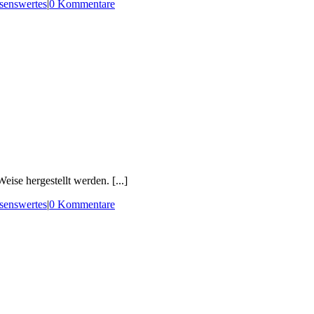
senswertes
|
0 Kommentare
se hergestellt werden. [...]
senswertes
|
0 Kommentare